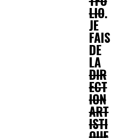
TFO
LIO
.
JE
FAIS
DE
LA
DIR
ECT
ION
ART
ISTI
QUE