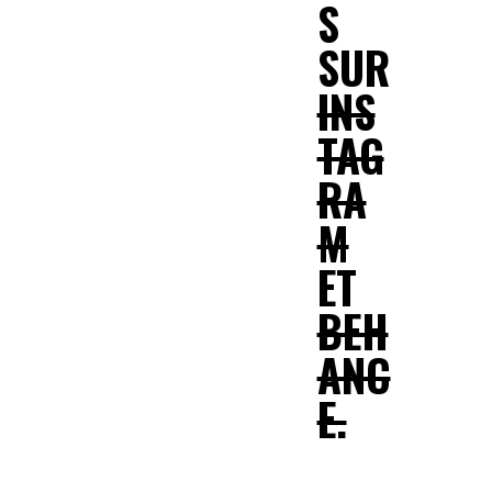
S
SUR
INS
TAG
RA
M
ET
BEH
ANC
E.