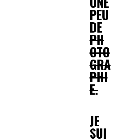
UNE
PEU
DE
PH
OTO
GRA
PHI
E.
JE
SUI