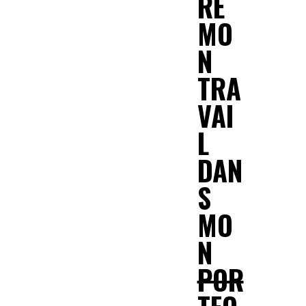
RE
MO
N
TRA
VAI
L
DAN
S
MO
N
POR